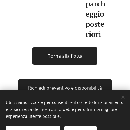
parch
eggio
poste
riori
Torna alla flotta
Richiedi preventivo e disponibilità
Utilizziamo i cookie per consentire il corretto funzionamento
e la sicurezza del nostro sito web e per offrirti la migliore
esperienza utente possibile.
Servizi di riparazione carrozzeria e autonoleggio
Autocarrozzeria Supercar© 2024 Tutti i diritti riservati