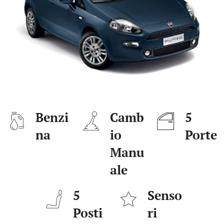
Benzi
Camb
5
na
io
Porte
Manu
ale
5
Senso
Posti
ri