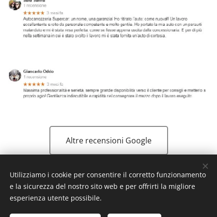
Altre recensioni Google
Utilizziamo i cookie per consentire il corretto funzionamento
e la sicurezza del nostro sito web e per offrirti la migliore
esperienza utente possibile.
Servizi di riparazione carrozzeria e autonoleggio
Autocarrozzeria Supercar© 2024 Tutti i diritti riservati